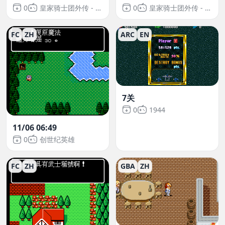
0
皇家骑士团外传 - 洛迪斯骑士
0
皇家骑士团外传 - 洛迪斯骑士
FC
ZH
ARC
EN
7关
0
1944
11/06 06:49
0
创世纪英雄
FC
ZH
GBA
ZH