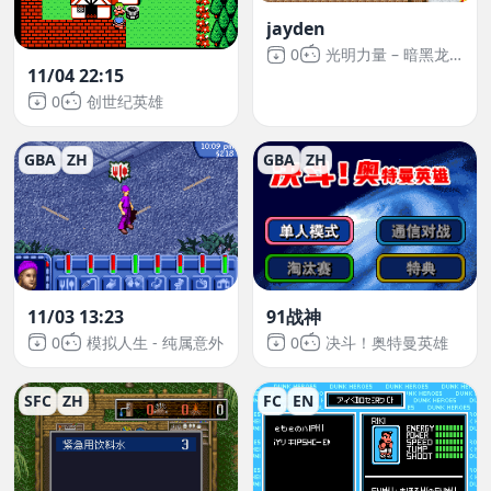
jayden
0
光明力量 – 暗黑龙的复活
11/04 22:15
0
创世纪英雄
GBA
ZH
GBA
ZH
11/03 13:23
91战神
0
模拟人生 - 纯属意外
0
决斗！奥特曼英雄
SFC
ZH
FC
EN