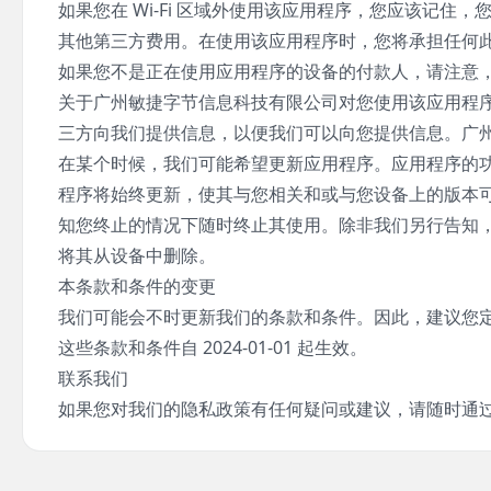
如果您在 Wi-Fi 区域外使用该应用程序，您应该记
其他第三方费用。在使用该应用程序时，您将承担任何
如果您不是正在使用应用程序的设备的付款人，请注意
关于广州敏捷字节信息科技有限公司对您使用该应用程
三方向我们提供信息，以便我们可以向您提供信息。广
在某个时候，我们可能希望更新应用程序。应用程序的
程序将始终更新，使其与您相关和或与您设备上的版本
知您终止的情况下随时终止其使用。除非我们另行告知
将其从设备中删除。
本条款和条件的变更
我们可能会不时更新我们的条款和条件。因此，建议您
这些条款和条件自 2024-01-01 起生效。
联系我们
如果您对我们的隐私政策有任何疑问或建议，请随时通