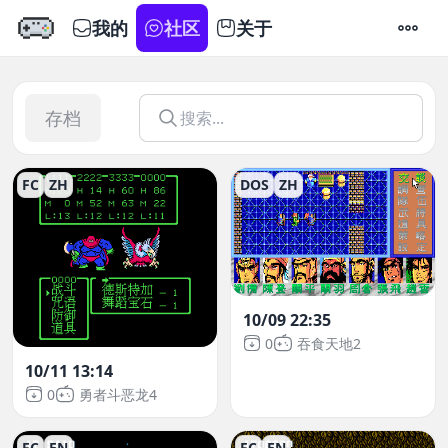
我的
社区
关于
设置
存档
FC
ZH
DOS
ZH
10/09 22:35
0
吞食天地2
10/11 13:14
0
勇者斗恶龙4
FC
EN
FC
EN