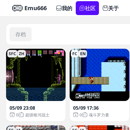
Emu666
我的
社区
关于
存档
SFC
ZH
FC
EN
05/09 23:08
05/09 17:36
0
超级银河战士
0
魂斗罗力量