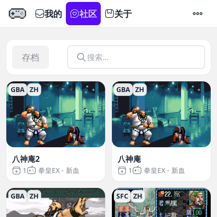
我的
社区
关于
设置
存档
GBA
ZH
GBA
ZH
八神庵2
八神庵
1
拳皇EX - 新血
1
拳皇EX - 新血
GBA
ZH
SFC
ZH