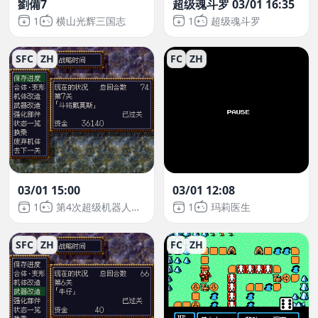
劉備7
超级魂斗罗 03/01 16:35
1
横山光辉三国志
1
超级魂斗罗
SFC
ZH
FC
ZH
03/01 15:00
03/01 12:08
1
第4次超级机器人大战
1
玛莉医生
SFC
ZH
FC
ZH