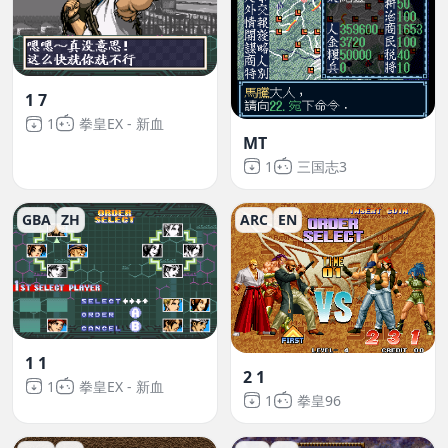
1 7
1
拳皇EX - 新血
MT
1
三国志3
GBA
ZH
ARC
EN
1 1
2 1
1
拳皇EX - 新血
1
拳皇96