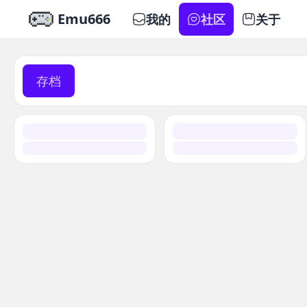
Emu666
我的
社区
关于
存档