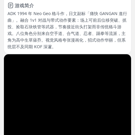
游戏简介
ADK 1994 年 Neo Geo 格斗作，日文副标「痛快 GANGAN 進行
曲」。融合 1v1 对战与带式动作要素：场上可前后位移突破、抓
投、捡取石块铁管等武器，节奏接近街头打架而非传统格斗游
戏。八位角色分别来自空手道、合气道、忍者、踢拳等流派，主
角为高中生草薙乔。视觉风格夸张漫画化，招式动作华丽，但系
统层不及同期 KOF 深邃。