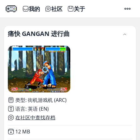
我的
社区
关于
设置
痛快 GANGAN 进行曲
类型
:
街机游戏机 (ARC)
语言
:
英语 (EN)
在社区中查找存档
Not downloaded
,
12 MB