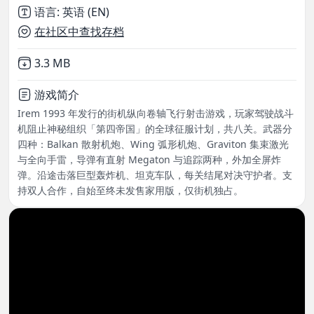
语言
:
英语 (EN)
在社区中查找存档
Not downloaded
,
3.3 MB
游戏简介
Irem 1993 年发行的街机纵向卷轴飞行射击游戏，玩家驾驶战斗
机阻止神秘组织「第四帝国」的全球征服计划，共八关。武器分
四种：Balkan 散射机炮、Wing 弧形机炮、Graviton 集束激光
与全向手雷，导弹有直射 Megaton 与追踪两种，外加全屏炸
弹。沿途击落巨型轰炸机、坦克车队，每关结尾对决守护者。支
持双人合作，自始至终未发售家用版，仅街机独占。