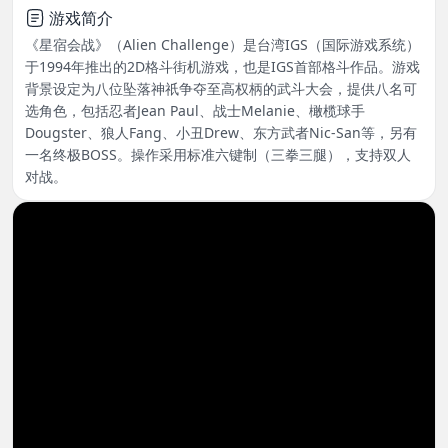
游戏简介
《星宿会战》（Alien Challenge）是台湾IGS（国际游戏系统）
于1994年推出的2D格斗街机游戏，也是IGS首部格斗作品。游戏
背景设定为八位坠落神祇争夺至高权柄的武斗大会，提供八名可
选角色，包括忍者Jean Paul、战士Melanie、橄榄球手
Dougster、狼人Fang、小丑Drew、东方武者Nic-San等，另有
一名终极BOSS。操作采用标准六键制（三拳三腿），支持双人
对战。