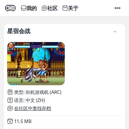
我的
社区
关于
设置
星宿会战
类型
:
街机游戏机 (ARC)
语言
:
中文 (ZH)
在社区中查找存档
Not downloaded
,
11.5 MB