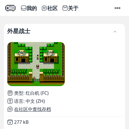
我的
社区
关于
设置
外星战士
类型
:
红白机 (FC)
语言
:
中文 (ZH)
在社区中查找存档
Not downloaded
,
277 kB