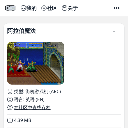
我的
社区
关于
设置
阿拉伯魔法
类型
:
街机游戏机 (ARC)
语言
:
英语 (EN)
在社区中查找存档
Not downloaded
,
4.39 MB