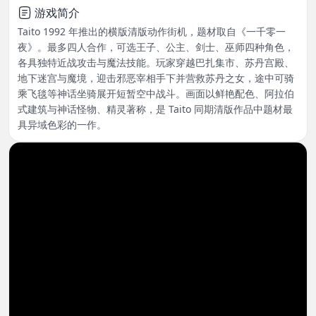
游戏简介
Taito 1992 年推出的横版清版动作街机，题材取自《一千零一
夜》。最多四人合作，可选王子、公主、剑士、巫师四种角色，
各具独特近战攻击与魔法技能。玩家穿越巴扎集市、苏丹宫殿、
地下迷宫与魔境，迎击邪恶宰相手下并营救苏丹之女，途中可骑
乘飞毯等神话坐骑展开短暂空中战斗。画面以鲜艳配色、阿拉伯
式建筑与神话怪物、精灵著称，是 Taito 同期清版作品中题材最
具异域色彩的一作。