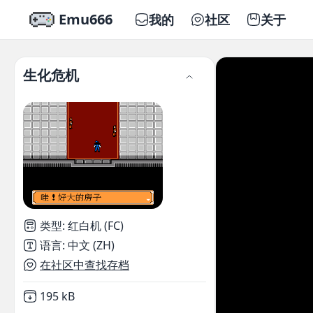
Emu666
我的
社区
关于
生化危机
类型
:
红白机 (FC)
语言
:
中文 (ZH)
在社区中查找存档
Not downloaded
,
195 kB