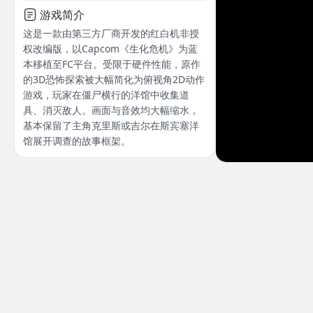
游戏简介
这是一款由第三方厂商开发的红白机非授
权改编版，以Capcom《生化危机》为蓝
本移植至FC平台。受限于硬件性能，原作
的3D恐怖探索被大幅简化为俯视角2D动作
游戏，玩家在僵尸横行的洋馆中收集道
具、消灭敌人。画面与音效均大幅缩水，
基本保留了主角克里斯或吉尔在斯宾塞洋
馆展开调查的故事框架。