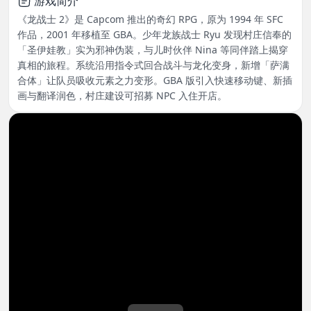
游戏简介
《龙战士 2》是 Capcom 推出的奇幻 RPG，原为 1994 年 SFC
作品，2001 年移植至 GBA。少年龙族战士 Ryu 发现村庄信奉的
「圣伊娃教」实为邪神伪装，与儿时伙伴 Nina 等同伴踏上揭穿
真相的旅程。系统沿用指令式回合战斗与龙化变身，新增「萨满
合体」让队员吸收元素之力变形。GBA 版引入快速移动键、新插
画与翻译润色，村庄建设可招募 NPC 入住开店。