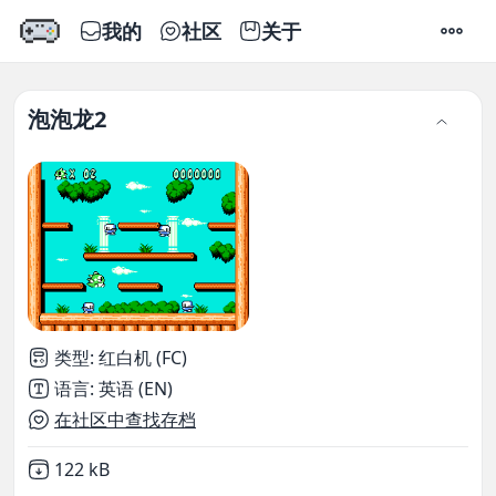
我的
社区
关于
设置
泡泡龙2
类型
:
红白机 (FC)
语言
:
英语 (EN)
在社区中查找存档
Not downloaded
,
122 kB