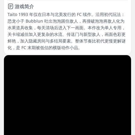
游戏简介
Taito 1993 年仅在日本与北美发行的 FC 续作。沿用初代玩法：
恐龙小子 Bubblun 吐出泡泡困住敌人，再撞破泡泡将敌人化为
水果道具收集，每关清场后进入下一画面。本作改为单人专用，
关卡缩减但加入更复杂的水流、传送门与新型敌人，画面色彩更
鲜艳，加入隐藏房间与多结局要素。整体节奏比初代更慢更解谜
化，是 FC 末期被低估的横版动作小品。