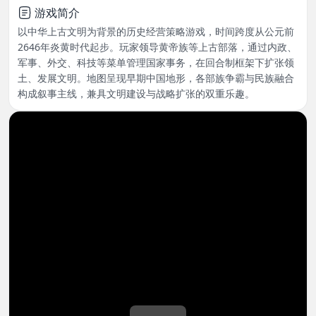
游戏简介
以中华上古文明为背景的历史经营策略游戏，时间跨度从公元前
2646年炎黄时代起步。玩家领导黄帝族等上古部落，通过内政、
军事、外交、科技等菜单管理国家事务，在回合制框架下扩张领
土、发展文明。地图呈现早期中国地形，各部族争霸与民族融合
构成叙事主线，兼具文明建设与战略扩张的双重乐趣。