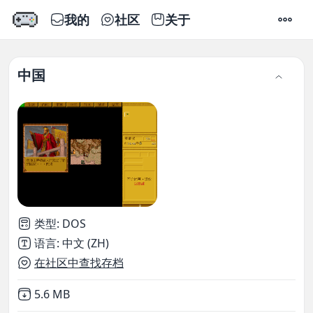
我的
社区
关于
设置
中国
类型
:
DOS
语言
:
中文 (ZH)
在社区中查找存档
Not downloaded
,
5.6 MB