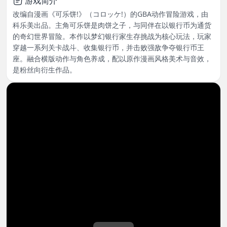
游戏简介
改编自漫画《可乐饼!》（コロッケ!）的GBA动作冒险游戏，由
科乐美出品。主角可乐饼是肉饼之子，与同伴在以银行币为通货
的奇幻世界冒险。本作以梦幻银行家生存挑战为核心玩法，玩家
穿越一系列关卡战斗、收集银行币，并击败强敌争夺银行币王
座。融合横版动作与角色养成，配以原作漫画风格美术与音效，
是粉丝向衍生作品。