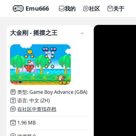
Emu666
我的
社区
关于
大金刚 - 摇摆之王
类型
:
Game Boy Advance (GBA)
语言
:
中文 (ZH)
在社区中查找存档
Not downloaded
,
1.96 MB