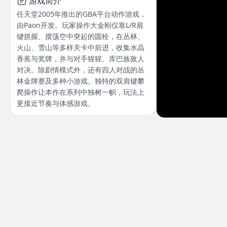
游戏简介
任天堂2005年推出的GBA平台动作游戏，
由Paon开发。玩家操作大金刚仅靠L/R肩
键抓握、摆荡空中突起的圆栓，在丛林、
火山、雪山等多样关卡中前进，收集水晶
香蕉与奖牌，并与对手猩猩、库巴族敌人
对决。除剧情模式外，还有四人对战的丛
林金牌赛及多种小游戏。独特的双肩键攀
爬操作让本作在系列中独树一帜，玩法上
更接近节奏与体感游戏。