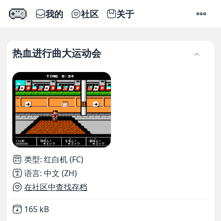
我的
社区
关于
设置
热血进行曲大运动会
类型
:
红白机 (FC)
语言
:
中文 (ZH)
在社区中查找存档
Not downloaded
,
165 kB