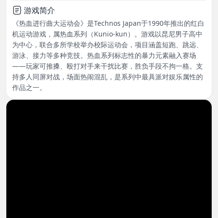
游戏简介
《热血进行曲大运动会》是Technos Japan于1990年推出的红白
机运动游戏，属热血系列（Kunio-kun）。游戏以昆尼男子高中
为中心，联合多所学校举办校际运动会，项目涵盖短跑、跳远、
游泳、接力等多种竞技。热血系列标志性的暴力元素融入赛场
——玩家可推搡、殴打对手来干扰比赛，胜负手段不拘一格。支
持多人同屏对战，场面热闹混乱，是系列中最具派对娱乐属性的
作品之一。