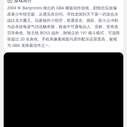
游戏简介
2004 年 Banpresto 推出的 GBA 横版动作游戏，剧情忠实改编
原著少年悟空篇，从遇见布尔玛、寻找龙珠到天下第一武道会决
战比克大魔王。玩家操作小悟空，普通攻击、跳跃、筋斗云冲刺
与必杀技龟派气功流畅串接，路途中可遇龟仙人、克林、亚奇洛
贝等角色。除主线 BOSS 战外，附独立的 1V1 格斗模式，可选阵
容超过 20 名角色。手绘风像素画面与原作配乐还原度高，被视
为 GBA 龙珠最佳作之一。