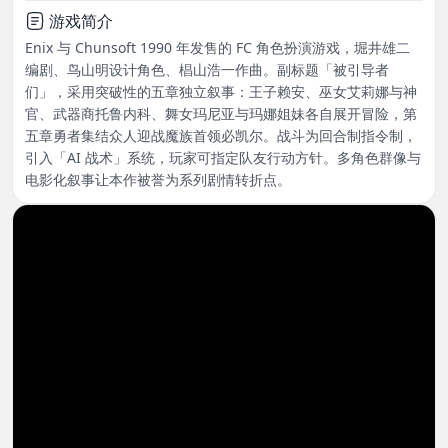
游戏简介
Enix 与 Chunsoft 1990 年发售的 FC 角色扮演游戏，堀井雄二
编剧、鸟山明设计角色、椙山浩一作曲。副标题「被引导者
们」，采用突破性的五章独立叙事：王子赖安、巫女艾莉娜与神
官、武器商托鲁内科、舞女玛尼亚与玛娜姐妹各自展开冒险，第
五章勇者集结众人迎战魔族首领必凯尔。战斗为回合制指令制，
引入「AI 战术」系统，玩家可指定队友行动方针。多角色群像与
电影化叙事让本作被誉为系列剧情转折点。