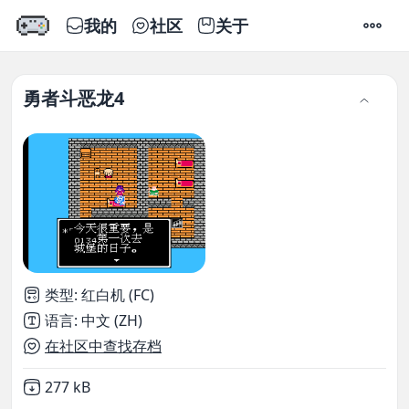
我的
社区
关于
设置
勇者斗恶龙4
类型
:
红白机 (FC)
语言
:
中文 (ZH)
在社区中查找存档
Not downloaded
,
277 kB