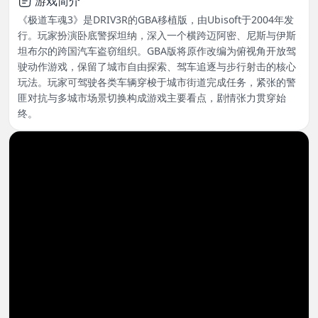
游戏简介
《极道车魂3》是DRIV3R的GBA移植版，由Ubisoft于2004年发
行。玩家扮演卧底警探坦纳，深入一个横跨迈阿密、尼斯与伊斯
坦布尔的跨国汽车盗窃组织。GBA版将原作改编为俯视角开放驾
驶动作游戏，保留了城市自由探索、驾车追逐与步行射击的核心
玩法。玩家可驾驶各类车辆穿梭于城市街道完成任务，紧张的警
匪对抗与多城市场景切换构成游戏主要看点，剧情张力贯穿始
终。