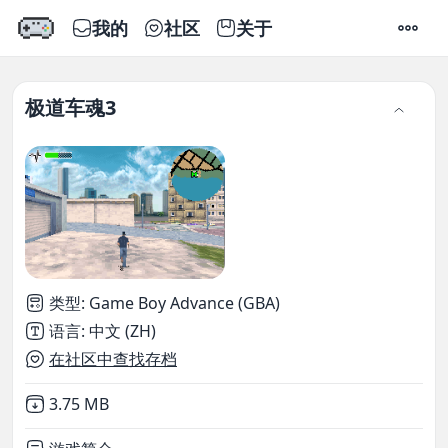
我的
社区
关于
设置
极道车魂3
类型
:
Game Boy Advance (GBA)
语言
:
中文 (ZH)
在社区中查找存档
Not downloaded
,
3.75 MB