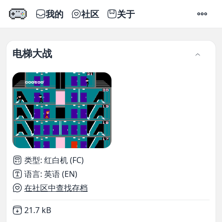
我的
社区
关于
设置
电梯大战
类型
:
红白机 (FC)
语言
:
英语 (EN)
在社区中查找存档
Not downloaded
,
21.7 kB