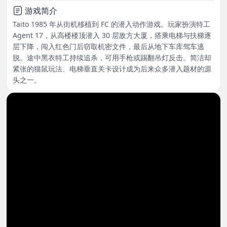
游戏简介
Taito 1985 年从街机移植到 FC 的潜入动作游戏。玩家扮演特工
Agent 17，从高楼楼顶潜入 30 层敌方大厦，搭乘电梯与扶梯逐
层下降，闯入红色门后窃取机密文件，最后从地下车库驾车逃
脱。途中黑衣特工持续追杀，可用手枪或踢翻吊灯反击。简洁却
紧张的猫鼠玩法、电梯垂直关卡设计成为后来众多潜入题材的源
头之一。