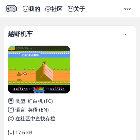
我的
社区
关于
设置
越野机车
类型
:
红白机 (FC)
语言
:
英语 (EN)
在社区中查找存档
Not downloaded
,
17.6 kB