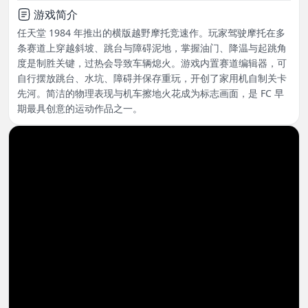
游戏简介
任天堂 1984 年推出的横版越野摩托竞速作。玩家驾驶摩托在多
条赛道上穿越斜坡、跳台与障碍泥地，掌握油门、降温与起跳角
度是制胜关键，过热会导致车辆熄火。游戏内置赛道编辑器，可
自行摆放跳台、水坑、障碍并保存重玩，开创了家用机自制关卡
先河。简洁的物理表现与机车擦地火花成为标志画面，是 FC 早
期最具创意的运动作品之一。