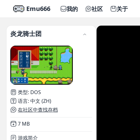
Emu666
我的
社区
关于
炎龙骑士团
类型
:
DOS
语言
:
中文 (ZH)
在社区中查找存档
Not downloaded
,
7 MB
游戏简介