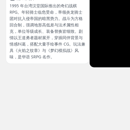
1995 年台湾汉堂国际推出的奇幻战棋
RPG。年轻骑士临危受命，率领炎龙骑士
团对抗入侵帝国的暗黑势力。战斗为方格
回合制，强调地形高低差与法术属性相
克，单位等级成长、装备替换皆细致。剧
情以王道勇者题材展开，穿插同伴背景与
情感纠葛，搭配大量手绘事件 CG。玩法兼
具《火焰之纹章》与《梦幻模拟战》风
味，是华语 SRPG 名作。