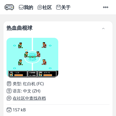
我的
社区
关于
设置
热血曲棍球
类型
:
红白机 (FC)
语言
:
中文 (ZH)
在社区中查找存档
Not downloaded
,
157 kB