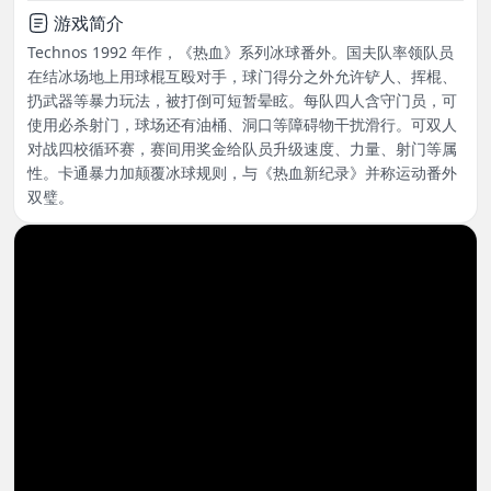
游戏简介
Technos 1992 年作，《热血》系列冰球番外。国夫队率领队员
在结冰场地上用球棍互殴对手，球门得分之外允许铲人、挥棍、
扔武器等暴力玩法，被打倒可短暂晕眩。每队四人含守门员，可
使用必杀射门，球场还有油桶、洞口等障碍物干扰滑行。可双人
对战四校循环赛，赛间用奖金给队员升级速度、力量、射门等属
性。卡通暴力加颠覆冰球规则，与《热血新纪录》并称运动番外
双璧。