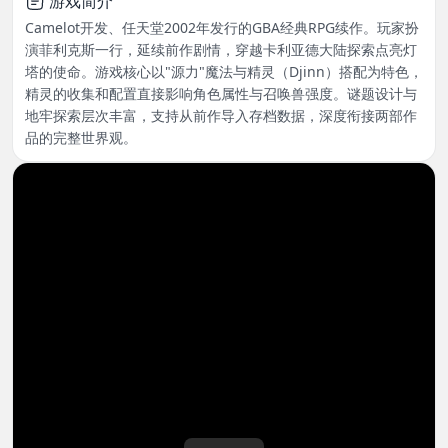
游戏简介
Camelot开发、任天堂2002年发行的GBA经典RPG续作。玩家扮
演菲利克斯一行，延续前作剧情，穿越卡利亚德大陆探索点亮灯
塔的使命。游戏核心以"源力"魔法与精灵（Djinn）搭配为特色，
精灵的收集和配置直接影响角色属性与召唤兽强度。谜题设计与
地牢探索层次丰富，支持从前作导入存档数据，深度衔接两部作
品的完整世界观。