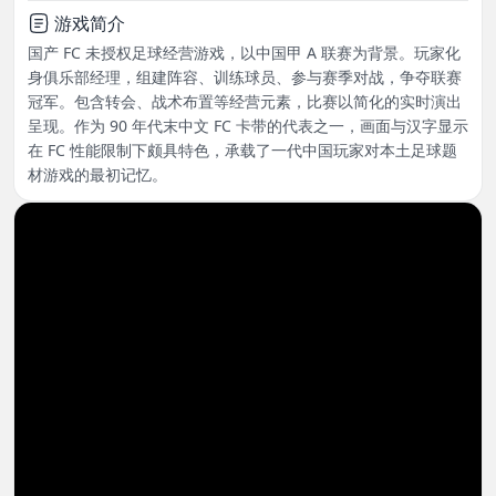
游戏简介
国产 FC 未授权足球经营游戏，以中国甲 A 联赛为背景。玩家化
身俱乐部经理，组建阵容、训练球员、参与赛季对战，争夺联赛
冠军。包含转会、战术布置等经营元素，比赛以简化的实时演出
呈现。作为 90 年代末中文 FC 卡带的代表之一，画面与汉字显示
在 FC 性能限制下颇具特色，承载了一代中国玩家对本土足球题
材游戏的最初记忆。