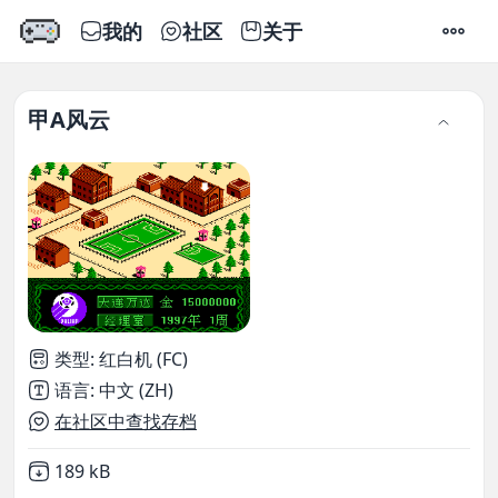
我的
社区
关于
设置
甲A风云
类型
:
红白机 (FC)
语言
:
中文 (ZH)
在社区中查找存档
Not downloaded
,
189 kB