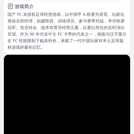
游戏简介
国产 FC 未授权足球经营游戏，以中国甲 A 联赛为背景。玩家化
身俱乐部经理，组建阵容、训练球员、参与赛季对战，争夺联赛
冠军。包含转会、战术布置等经营元素，比赛以简化的实时演出
呈现。作为 90 年代末中文 FC 卡带的代表之一，画面与汉字显示
在 FC 性能限制下颇具特色，承载了一代中国玩家对本土足球题
材游戏的最初记忆。