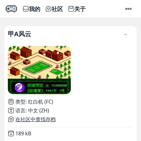
我的
社区
关于
设置
甲A风云
类型
:
红白机 (FC)
语言
:
中文 (ZH)
在社区中查找存档
Not downloaded
,
189 kB