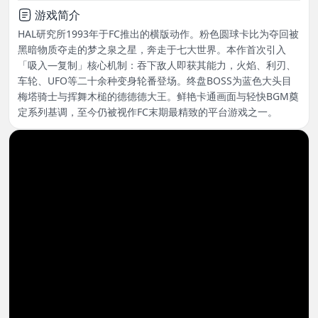
游戏简介
HAL研究所1993年于FC推出的横版动作。粉色圆球卡比为夺回被
黑暗物质夺走的梦之泉之星，奔走于七大世界。本作首次引入
「吸入—复制」核心机制：吞下敌人即获其能力，火焰、利刃、
车轮、UFO等二十余种变身轮番登场。终盘BOSS为蓝色大头目
梅塔骑士与挥舞木槌的德德德大王。鲜艳卡通画面与轻快BGM奠
定系列基调，至今仍被视作FC末期最精致的平台游戏之一。