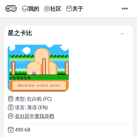
我的
社区
关于
设置
星之卡比
类型
:
红白机 (FC)
语言
:
英语 (EN)
在社区中查找存档
Not downloaded
,
490 kB