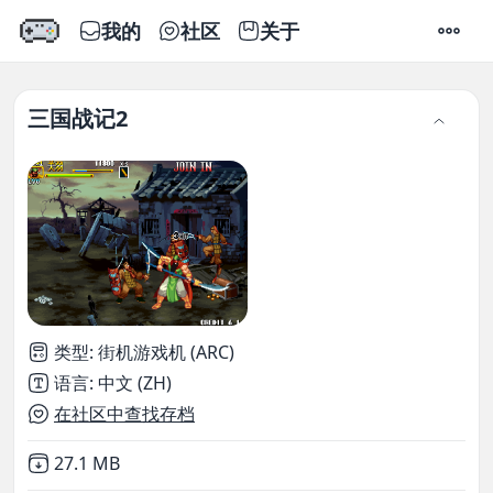
我的
社区
关于
设置
三国战记2
类型
:
街机游戏机 (ARC)
语言
:
中文 (ZH)
在社区中查找存档
Not downloaded
,
27.1 MB