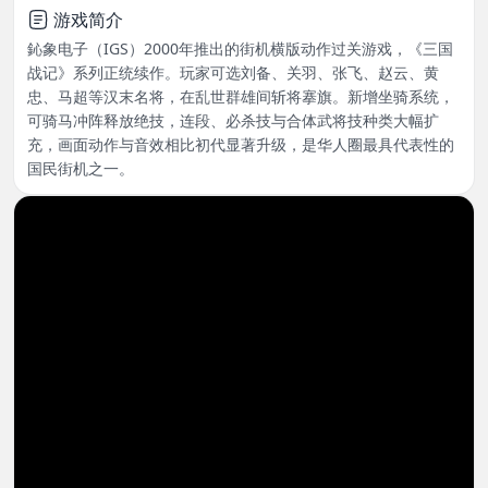
游戏简介
鈊象电子（IGS）2000年推出的街机横版动作过关游戏，《三国
战记》系列正统续作。玩家可选刘备、关羽、张飞、赵云、黄
忠、马超等汉末名将，在乱世群雄间斩将搴旗。新增坐骑系统，
可骑马冲阵释放绝技，连段、必杀技与合体武将技种类大幅扩
充，画面动作与音效相比初代显著升级，是华人圈最具代表性的
国民街机之一。