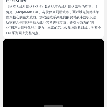
游戏简介
《洛克人战斗网络EXE 6》是GBA平台战斗网络系列的终章。主
角光（MegaMan.EXE）与伙伴来到新城市，面对以电脑兽格莱
伽为核心的巨大威胁。游戏延续系列经典的实时战斗面板玩法，
玩家在六列网格中插入战斗芯片进行攻防，并引入强力的"兽
化"形态大幅强化战斗能力。丰富的芯片收集与联机对战，为整个
EXE系列画上完整句点。