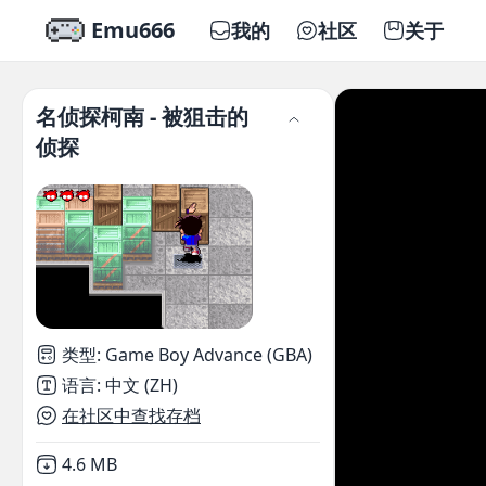
Emu666
我的
社区
关于
名侦探柯南 - 被狙击的
侦探
类型
:
Game Boy Advance (GBA)
语言
:
中文 (ZH)
在社区中查找存档
Not downloaded
,
4.6 MB