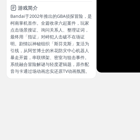
游戏简介
Bandai于2002年推出的GBA侦探冒险，是
柯南掌机首作。全篇收录六起案件，玩家
点击场景搜证、询问关系人、整理证词，
最终用「指证」对峙犯人击破不在场证
明。剧情以神秘组织「斯芬克斯」复活为
引线，从阿笠博士的米花防灾中心机器人
暴走开篇，串联绑架、密室与狙击事件。
系统融合冒险解谜与轻度逻辑题，原作配
音与卡通过场动画忠实还原TV动画氛围。