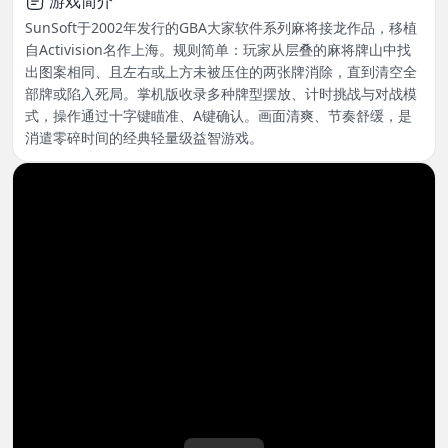
游戏简介
SunSoft于2002年发行的GBA大家软件系列麻将接龙作品，移植
自Activision名作上海。规则简单：玩家从层叠的麻将牌山中找
出图案相同、且左右或上方未被压住的两张牌消除，直到清空全
部牌或陷入死局。掌机版收录多种牌型摆放、计时挑战与对战模
式，操作通过十字键瞄准、A键确认。画面清爽、节奏舒缓，是
消遣零碎时间的经典轻量级益智游戏。