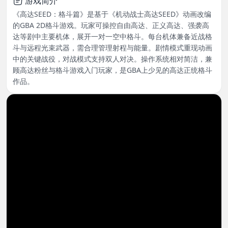
游戏简介
《高达SEED：格斗篇》是基于《机动战士高达SEED》动画改编
的GBA 2D格斗游戏。玩家可操控自由高达、正义高达、强袭高
达等剧中主要机体，展开一对一空中格斗。每台机体兼备近战格
斗与远程光束武器，需合理管理射程与能量。剧情模式重现动画
中的关键战役，对战模式支持双人对决。操作系统相对简洁，兼
顾高达粉丝与格斗游戏入门玩家，是GBA上少见的高达正统格斗
作品。