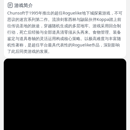
游戏简介
Chunsoft于1995年推出的超任Roguelike地下城探索游戏，不可
思议的迷宫系列第二作。流浪剑客西林与鼬鼠伙伴Koppa踏上前
往传说圣地的旅途，穿越随机生成的多层地牢。游戏采用回合制
行动，死亡后经验与全部道具清零须从头再来。食物管理、装备
鉴定与道具卷轴的灵活运用构成核心策略。以极高难度与丰富随
机性著称，是超任平台最具代表性的Roguelike作品，深刻影响
了此后同类游戏的发展。