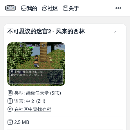
我的
社区
关于
设置
不可思议的迷宫2 - 风来的西林
类型
:
超级任天堂 (SFC)
语言
:
中文 (ZH)
在社区中查找存档
Not downloaded
,
2.5 MB