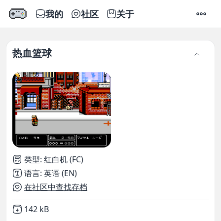
我的
社区
关于
设置
热血篮球
类型
:
红白机 (FC)
语言
:
英语 (EN)
在社区中查找存档
Not downloaded
,
142 kB