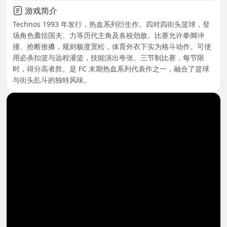
游戏简介
Technos 1993 年发行，热血系列衍生作。四对四街头篮球，登
场角色囊括国夫、力等历代主角及各校劲敌。比赛允许拳脚冲
撞、抢断推搡，规则极度宽松，体育外衣下实为格斗动作。可使
用必杀扣篮与远程灌篮，技能演出夸张。三节制比赛，每节限
时，得分高者胜。是 FC 末期热血系列代表作之一，融合了篮球
与街头乱斗的独特风味。