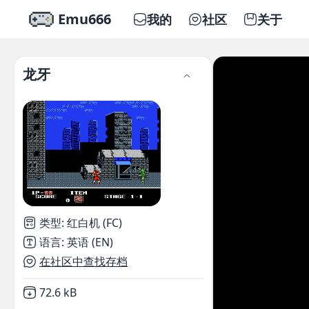
Emu666
我的
社区
关于
龙牙
类型
:
红白机 (FC)
语言
:
英语 (EN)
在社区中查找存档
Not downloaded
,
72.6 kB