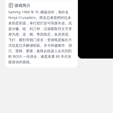
游戏简介
Sammy 1990 年 FC 横版动作，海外名
Ninja Crusaders。两名忍者搭档对抗未
来邪恶军团，单打双打皆可同屏并进。武
器分镰、链、剑三种，沿途吸取符文可变
身为虎、龙、蝎、隼四形态，各具突进、
飞行、横扫等独门攻击；变身既是输出方
式也是过关解谜钥匙。关卡跨越都市、洞
穴、密林、要塞，敌阵从机器人步兵到巨
蛇 BOSS 一应俱全，难度承袭 80 年代末
硬派动作路线。