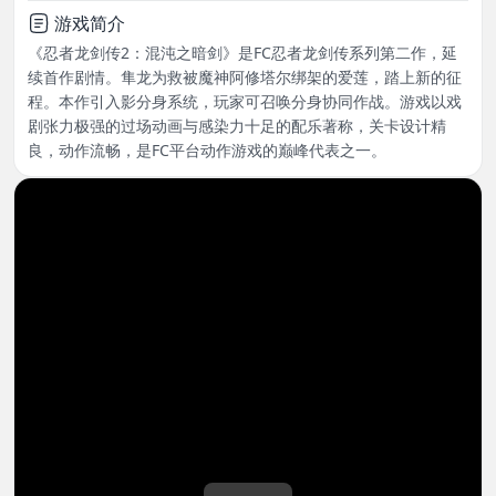
游戏简介
《忍者龙剑传2：混沌之暗剑》是FC忍者龙剑传系列第二作，延
续首作剧情。隼龙为救被魔神阿修塔尔绑架的爱莲，踏上新的征
程。本作引入影分身系统，玩家可召唤分身协同作战。游戏以戏
剧张力极强的过场动画与感染力十足的配乐著称，关卡设计精
良，动作流畅，是FC平台动作游戏的巅峰代表之一。