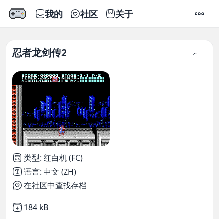
我的
社区
关于
设置
忍者龙剑传2
类型
:
红白机 (FC)
语言
:
中文 (ZH)
在社区中查找存档
Not downloaded
,
184 kB