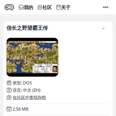
我的
社区
关于
设置
信长之野望霸王传
类型
:
DOS
语言
:
中文 (ZH)
在社区中查找存档
Not downloaded
,
2.56 MB