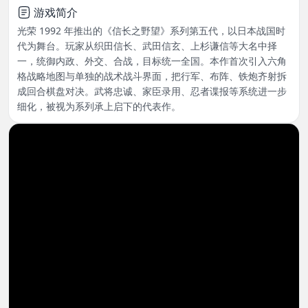
游戏简介
光荣 1992 年推出的《信长之野望》系列第五代，以日本战国时
代为舞台。玩家从织田信长、武田信玄、上杉谦信等大名中择
一，统御内政、外交、合战，目标统一全国。本作首次引入六角
格战略地图与单独的战术战斗界面，把行军、布阵、铁炮齐射拆
成回合棋盘对决。武将忠诚、家臣录用、忍者谍报等系统进一步
细化，被视为系列承上启下的代表作。