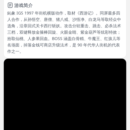
游戏简介
鈊象 IGS 1997 年街机横版动作，取材《西游记》。同屏最多四
人合作，从孙悟空、唐僧、猪八戒、沙悟净、白龙马等取经众中
选角，沿章回式关卡西行斩妖。攻击分轻重击、跳击、必杀法术
三档，双键释放金箍棒回旋、火眼金睛、紫金葫芦等炫彩特效；
拾取仙桃、人参果回血。BOSS 涵盖白骨精、牛魔王、红孩儿等
名场面，掉落金钱可商店升级法术，是 90 年代华人街机的代表
作之一。