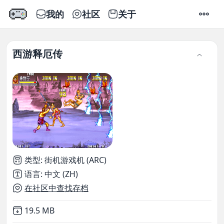
我的
社区
关于
设置
西游释厄传
类型
:
街机游戏机 (ARC)
语言
:
中文 (ZH)
在社区中查找存档
Not downloaded
,
19.5 MB