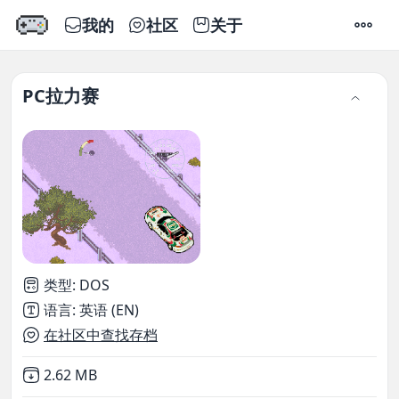
我的
社区
关于
设置
PC拉力赛
类型
:
DOS
语言
:
英语 (EN)
在社区中查找存档
Not downloaded
,
2.62 MB