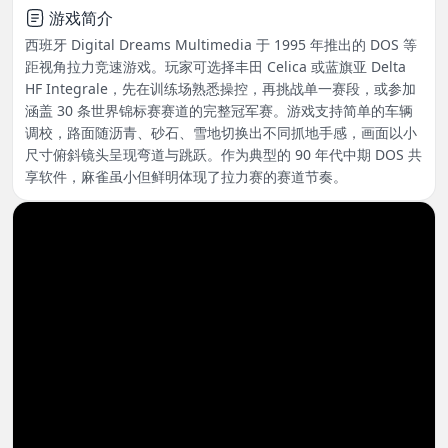
游戏简介
西班牙 Digital Dreams Multimedia 于 1995 年推出的 DOS 等
距视角拉力竞速游戏。玩家可选择丰田 Celica 或蓝旗亚 Delta
HF Integrale，先在训练场熟悉操控，再挑战单一赛段，或参加
涵盖 30 条世界锦标赛赛道的完整冠军赛。游戏支持简单的车辆
调校，路面随沥青、砂石、雪地切换出不同抓地手感，画面以小
尺寸俯斜镜头呈现弯道与跳跃。作为典型的 90 年代中期 DOS 共
享软件，麻雀虽小但鲜明体现了拉力赛的赛道节奏。