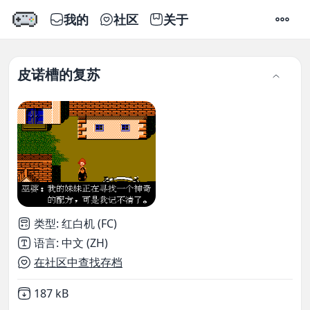
我的
社区
关于
设置
皮诺槽的复苏
类型
:
红白机 (FC)
语言
:
中文 (ZH)
在社区中查找存档
Not downloaded
,
187 kB