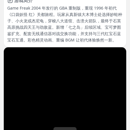
游戏简介
Game Freak 2004 年发行的 GBA 重制版，重现 1996 年初代
《口袋妖怪 红》关都旅程。玩家从真新镇大木博士处选择妙蛙种
子、小火龙或杰尼龟，穿梭八大道馆、击溃火箭队，最终于石英
高原挑战四天王与劲敌蓝。新增「七之岛」后续区域、宝可梦图
鉴扩充、配套无线通信器对战交换功能，并支持与三代红宝石蓝
宝石互通。彩色精灵动画、重编 BGM 让初代体验焕然一新。