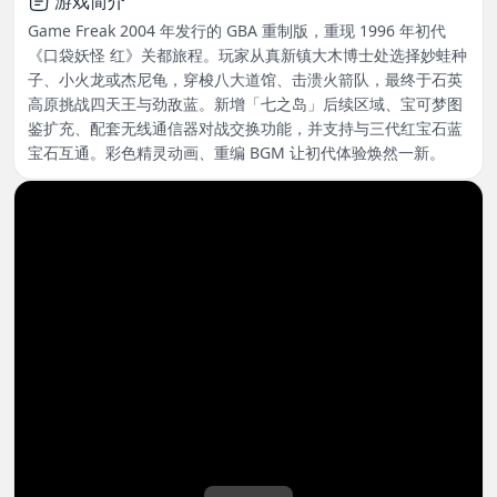
游戏简介
Game Freak 2004 年发行的 GBA 重制版，重现 1996 年初代
《口袋妖怪 红》关都旅程。玩家从真新镇大木博士处选择妙蛙种
子、小火龙或杰尼龟，穿梭八大道馆、击溃火箭队，最终于石英
高原挑战四天王与劲敌蓝。新增「七之岛」后续区域、宝可梦图
鉴扩充、配套无线通信器对战交换功能，并支持与三代红宝石蓝
宝石互通。彩色精灵动画、重编 BGM 让初代体验焕然一新。