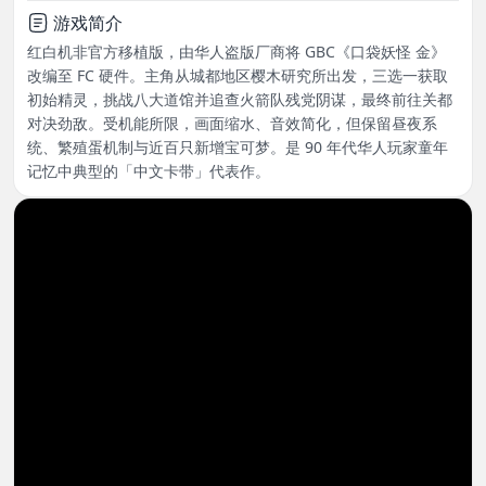
游戏简介
红白机非官方移植版，由华人盗版厂商将 GBC《口袋妖怪 金》
改编至 FC 硬件。主角从城都地区樱木研究所出发，三选一获取
初始精灵，挑战八大道馆并追查火箭队残党阴谋，最终前往关都
对决劲敌。受机能所限，画面缩水、音效简化，但保留昼夜系
统、繁殖蛋机制与近百只新增宝可梦。是 90 年代华人玩家童年
记忆中典型的「中文卡带」代表作。