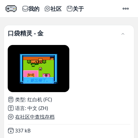
我的
社区
关于
设置
口袋精灵 - 金
类型
:
红白机 (FC)
语言
:
中文 (ZH)
在社区中查找存档
Not downloaded
,
337 kB