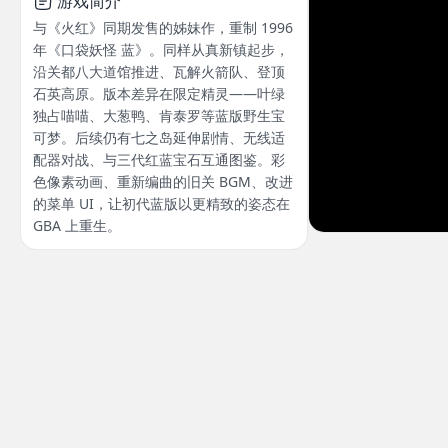
游戏简介
与《火红》同期发售的姊妹作，重制 1996
年《口袋妖怪 蓝》。同样从真新镇起步，
沿关都八大道馆推进、瓦解火箭队、登顶
石英高原。版本差异在限定精灵——叶绿
独占喵喵、大葱鸭、肯泰罗等蓝版野生宝
可梦。后续仍有七之岛延伸剧情、无线适
配器对战、与三代红蓝宝石互通图鉴。彩
色像素动画、重新编曲的旧关 BGM、改进
的菜单 UI，让初代蓝版以更精致的姿态在
GBA 上重生。