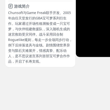
游戏简介
Chunsoft与Game Freak联手开发、2005
年由任天堂发行的GBA宝可梦系列衍生
作。玩家通过开场性格测验变成一只宝可
梦，与伙伴组建救援队，深入随机生成的
迷宫救助受灾同伴。战斗采用回合制
Roguelike规则，每走一步全场同步行动，
倒下后掉落道具与金钱。剧情围绕世界异
变与陨石灾难展开，情感真挚、配乐动
人，是不思议迷宫系列首部宝可梦合作作
品，开启了长寿支线。