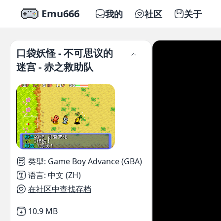
Emu666
我的
社区
关于
口袋妖怪 - 不可思议的
迷宫 - 赤之救助队
类型
:
Game Boy Advance (GBA)
语言
:
中文 (ZH)
在社区中查找存档
Not downloaded
,
10.9 MB