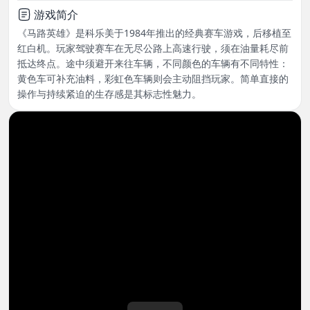
游戏简介
《马路英雄》是科乐美于1984年推出的经典赛车游戏，后移植至
红白机。玩家驾驶赛车在无尽公路上高速行驶，须在油量耗尽前
抵达终点。途中须避开来往车辆，不同颜色的车辆有不同特性：
黄色车可补充油料，彩虹色车辆则会主动阻挡玩家。简单直接的
操作与持续紧迫的生存感是其标志性魅力。