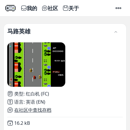
我的
社区
关于
设置
马路英雄
类型
:
红白机 (FC)
语言
:
英语 (EN)
在社区中查找存档
Not downloaded
,
16.2 kB