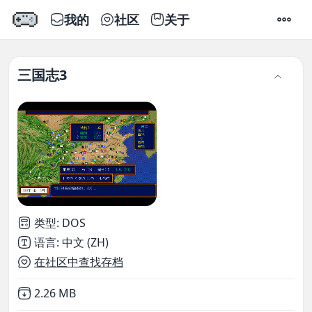
我的
社区
关于
设置
三国志3
类型
:
DOS
语言
:
中文 (ZH)
在社区中查找存档
Not downloaded
,
2.26 MB