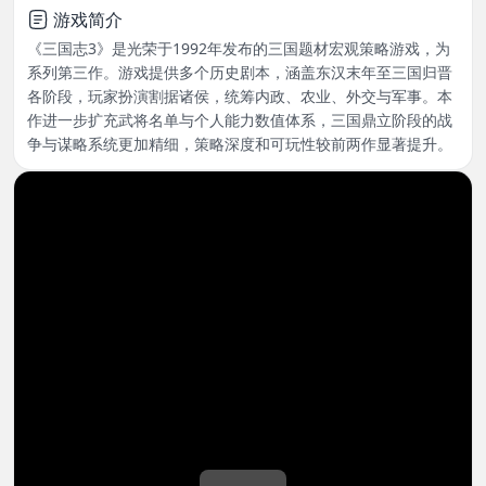
游戏简介
《三国志3》是光荣于1992年发布的三国题材宏观策略游戏，为
系列第三作。游戏提供多个历史剧本，涵盖东汉末年至三国归晋
各阶段，玩家扮演割据诸侯，统筹内政、农业、外交与军事。本
作进一步扩充武将名单与个人能力数值体系，三国鼎立阶段的战
争与谋略系统更加精细，策略深度和可玩性较前两作显著提升。