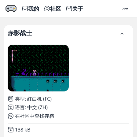
我的
社区
关于
设置
赤影战士
类型
:
红白机 (FC)
语言
:
中文 (ZH)
在社区中查找存档
Not downloaded
,
138 kB