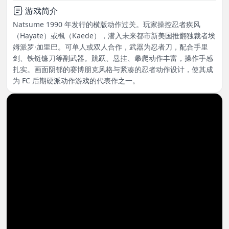
游戏简介
Natsume 1990 年发行的横版动作过关。玩家操控忍者疾风
（Hayate）或楓（Kaede），潜入未来都市新美国推翻独裁者埃
姆派罗·加里巴。可单人或双人合作，武器为忍者刀，配合手里
剑、铁链镰刀等副武器。跳跃、悬挂、攀爬动作丰富，操作手感
扎实。画面阴郁的赛博朋克风格与紧凑的忍者动作设计，使其成
为 FC 后期硬派动作游戏的代表作之一。